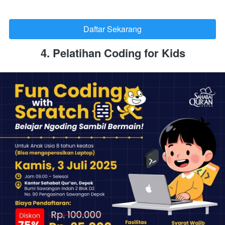
Daftar Sekarang
`
4. Pelatihan Coding for Kids