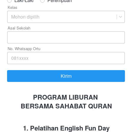
Laki-Laki
Perempuan
Kelas
Mohon dipilih
Asal Sekolah
No. Whatsapp Ortu
Kirim
`
PROGRAM LIBURAN 
BERSAMA SAHABAT QURAN
1. Pelatihan English Fun Day