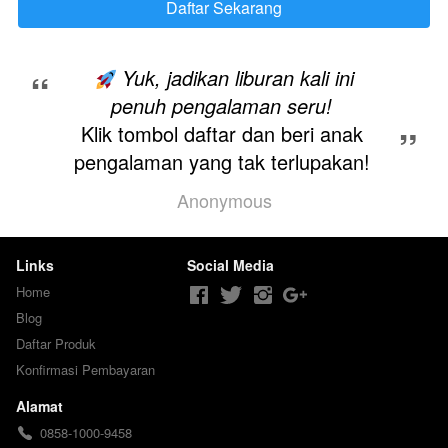
Daftar Sekarang
`
“
Yuk, jadikan liburan kali ini 
penuh pengalaman seru! 
Klik tombol daftar dan beri anak 
”
pengalaman yang tak terlupakan! 
Anonymous
Links
Social Media
Home
Blog
Daftar Produk
Konfirmasi Pembayaran
Alamat
0858-1000-9458