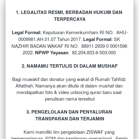
1. LEGALITAS RESMI, BERBADAN HUKUM DAN 
TERPERCAYA
Legal Formal: 
Keputusan Kemenkumham RI NO.  AHU-
0009981.AH.01.07 Tahun 2017. 
Legal Formal
: SK 
NAZHIR BADAN WAKAF RI NO.  88911 2939 0 0001596 
2022. 
NPWP Yayasan
: 
82.204.833.6-503.000 
2. NAMAMU TERTULIS DI DALAM MUSHAF
Bagi muwakif dan donatur yang wakaf di Rumah Tahfidz 
Alfatihah. Namanya akan ditulis di dalam mushaf dan 
mendapatkan foto & video unboxing quran baru saat 
penulisan nama tersebut
3. PENGELOLAAN DAN PENYALURAN 
TRANSPARAN DAN TERJAMIN
Kami memiliki tim pengelolaan ZISWAF yang 
berpengalaman, SDM dan kendaraan operasional . Selain 