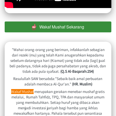
Wakaf Mushaf Sekarang
`
"Wahai orang-orang yang beriman, infakkanlah sebagian 
dari rezeki (mu) yang telah Kami anugerahkan kepadamu 
sebelum datangnya hari (Kiamat) yang tidak ada (lagi) jual 
beli padanya, tidak ada juga persahabatan yang akrab, dan 
tidak ada pula syafaat. 
(Q.S Al-Baqarah:254)
Rasulullah SAW bersabda:"Sebaik-baik amal perbuatan 
adalah membaca Al-Qur'an." 
(HR. Muslim)
Wakaf Mushaf
 merupakan gerakan menebar mushaf gratis 
melalui,  Rumah Tahfidz, TPQ, TPA dan masyarakat umum 
yang membutuhkan. Setiap huruf yang dibaca akan 
menjadi investasi jariyah bagi hamba yang ikhlas 
mewakafkan hartanya. Pahala tersebut pun senantiasa 