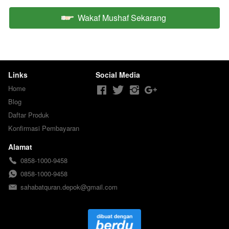
Wakaf Mushaf Sekarang
`
Links
Social Media
Home
Blog
Daftar Produk
Konfirmasi Pembayaran
Alamat
0858-1000-9458
0858-1000-9458
sahabatquran.depok@gmail.com