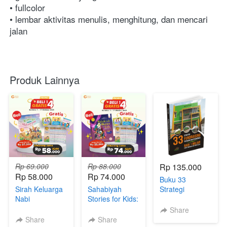
• fullcolor
• lembar aktivitas menulis, menghitung, dan mencari 
jalan
Produk Lainnya
Rp 69.000
Rp 88.000
Rp 135.000
Rp 58.000
Rp 74.000
Buku 33
Sirah Keluarga
Sahabiyah
Strategi
Nabi
Stories for Kids:
Fundraising
Muhammad
Meneladani
Yayasan &
Share
saw
Sifat-Sifat Mulia
Pesantren
Share
Share