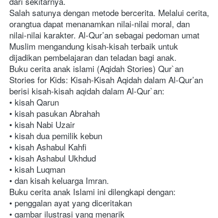
dari sekitarnya.
Salah satunya dengan metode bercerita. Melalui cerita, 
orangtua dapat menanamkan nilai-nilai moral, dan 
nilai-nilai karakter. Al-Qur’an sebagai pedoman umat 
Muslim mengandung kisah-kisah terbaik untuk 
dijadikan pembelajaran dan teladan bagi anak.
Buku cerita anak islami (Aqidah Stories) Qur`an 
Stories for Kids: Kisah-Kisah Aqidah dalam Al-Qur’an 
berisi kisah-kisah aqidah dalam Al-Qur`an:
• kisah Qarun
• kisah pasukan Abrahah
• kisah Nabi Uzair
• kisah dua pemilik kebun
• kisah Ashabul Kahfi
• kisah Ashabul Ukhdud
• kisah Luqman
• dan kisah keluarga Imran.
Buku cerita anak Islami ini dilengkapi dengan:
• penggalan ayat yang diceritakan
• gambar ilustrasi yang menarik