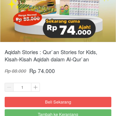
Aqidah Stories : Qur`an Stories for Kids,
Kisah-Kisah Aqidah dalam Al-Qur`an
Rp 74.000
Rp 88.000
Beli Sekarang
`
Tambah ke Keranjang
`