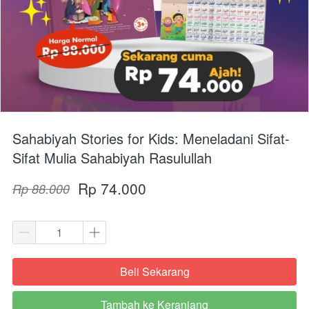
Sahabiyah Stories for Kids: Meneladani Sifat-
Sifat Mulia Sahabiyah Rasulullah
Rp 74.000
Rp 88.000
Beli Sekarang
`
Tambah ke Keranjang
`