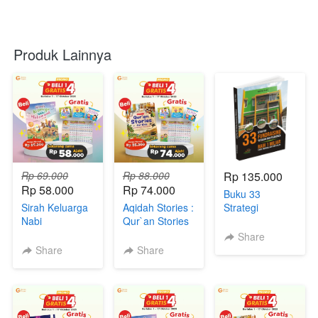
Produk Lainnya
Rp 69.000
Rp 88.000
Rp 135.000
Rp 58.000
Rp 74.000
Buku 33
Sirah Keluarga
Aqidah Stories :
Strategi
Nabi
Qur`an Stories
Fundraising
Muhammad
for Kids, Kisah-
Yayasan &
Share
saw
Kisah Aqidah
Pesantren
Share
Share
dalam Al-
Qur`an